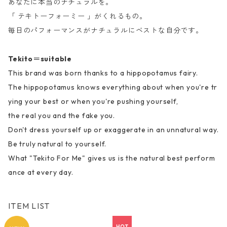
あなたに本当のナチュラルを。
「 テキトーフォーミー 」がくれるもの。
毎日のパフォーマンスがナチュラルにベストな自分です。
Tekito＝suitable
This brand was born thanks to a hippopotamus fairy.
The hippopotamus knows everything about when you're tr
ying your best or when you're pushing yourself,
the real you and the fake you.
Don't dress yourself up or exaggerate in an unnatural way.
Be truly natural to yourself.
What "Tekito For Me" gives us is the natural best perform
ance at every day.
ITEM LIST